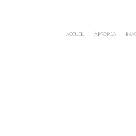
ACCUEIL
À PROPOS
IMAG
BALADE EN FORÊT ENTRE FILLES